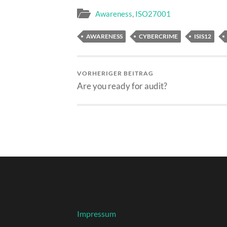
Awareness
,
ISO27001
AWARENESS
CYBERCRIME
ISIS12
VORHERIGER BEITRAG
Are you ready for audit?
Impressum